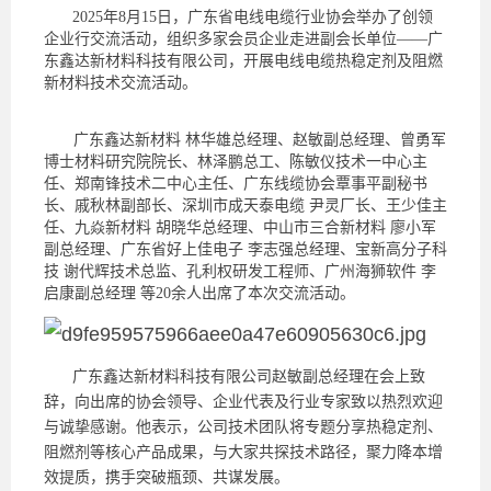
2025年8月15日，广东省电线电缆行业协会举办了创领
企业行交流活动，组织多家会员企业走进副会长单位——广
东鑫达新材料科技有限公司，开展电线电缆热稳定剂及阻燃
新材料技术交流活动。
广东鑫达新材料 林华雄总经理、赵敏副总经理、曾勇军
博士材料研究院院长、林泽鹏总工、陈敏仪技术一中心主
任、郑南锋技术二中心主任、广东线缆协会覃事平副秘书
长、戚秋林副部长、深圳市成天泰电缆 尹灵厂长、王少佳主
任、九焱新材料 胡晓华总经理、中山市三合新材料 廖小军
副总经理、广东省好上佳电子 李志强总经理、宝新高分子科
技 谢代辉技术总监、孔利权研发工程师、广州海狮软件 李
启康副总经理 等20余人出席了本次交流活动。
广东鑫达新材料科技有限公司赵敏副总经理在会上致
辞，向出席的协会领导、企业代表及行业专家致以热烈欢迎
与诚挚感谢。他表示，公司技术团队将专题分享热稳定剂、
阻燃剂等核心产品成果，与大家共探技术路径，聚力降本增
效提质，携手突破瓶颈、共谋发展。