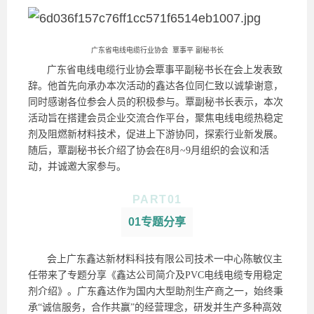
广东省电线电缆行业协会 覃事平 副秘书长
广东省电线电缆行业协会覃事平副秘书长在会上发表致
辞。他首先向承办本次活动的鑫达各位同仁致以诚挚谢意，
同时感谢各位参会人员的积极参与。覃副秘书长表示，本次
活动旨在搭建会员企业交流合作平台，聚焦电线电缆热稳定
剂及阻燃新材料技术，促进上下游协同，探索行业新发展。
随后，覃副秘书长介绍了协会在8月~9月组织的会议和活
动，并诚邀大家参与。
PART
0
1
01专题分享
会上广东鑫达新材料科技有限公司技术一中心陈敏仪主
任带来了专题分享《鑫达公司简介及PVC电线电缆专用稳定
剂介绍》。广东鑫达作为国内大型助剂生产商之一，始终秉
承“诚信服务，合作共赢”的经营理念，研发并生产多种高效