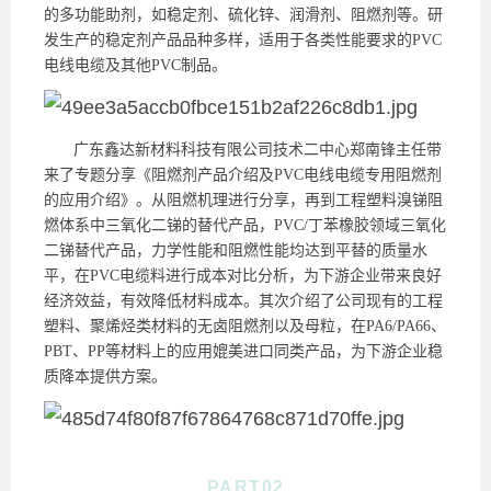
的多功能助剂，如稳定剂、硫化锌、润滑剂、阻燃剂等。研
发生产的稳定剂产品品种多样，适用于各类性能要求的PVC
电线电缆及其他PVC制品。
广东鑫达新材料科技有限公司技术二中心郑南锋主任带
来了专题分享《阻燃剂产品介绍及PVC电线电缆专用阻燃剂
的应用介绍》。从阻燃机理进行分享，再到工程塑料溴锑阻
燃体系中三氧化二锑的替代产品，PVC/丁苯橡胶领域三氧化
二锑替代产品，力学性能和阻燃性能均达到平替的质量水
平，在PVC电缆料进行成本对比分析，为下游企业带来良好
经济效益，有效降低材料成本。其次介绍了公司现有的工程
塑料、聚烯烃类材料的无卤阻燃剂以及母粒，在PA6/PA66、
PBT、PP等材料上的应用媲美进口同类产品，为下游企业稳
质降本提供方案。
PART
0
2